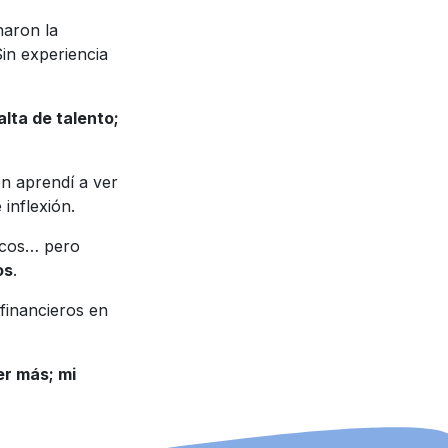
naron la
Sin experiencia
alta de talento;
én aprendí a ver
inflexión.
nicos… pero
os
.
financieros en
er más; mi