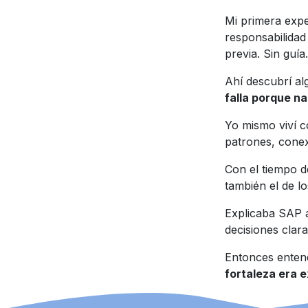
Mi primera expe
responsabilidad 
previa. Sin guía
Ahí descubrí al
falla porque n
Yo mismo viví c
patrones, conex
Con el tiempo d
también el de l
Explicaba SAP a
decisiones clar
Entonces entend
fortaleza era e