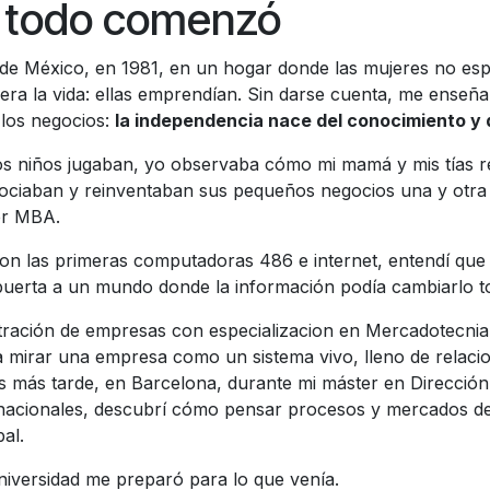
 todo comenzó
 de México, en 1981, en un hogar donde las mujeres no es
viera la vida: ellas emprendían. Sin darse cuenta, me enseñ
 los negocios:
la independencia nace del conocimiento y d
s niños jugaban, yo observaba cómo mi mamá y mis tías r
ciaban y reinventaban sus pequeños negocios una y otra 
er MBA.
on las primeras computadoras 486 e internet, entendí que
puerta a un mundo donde la información podía cambiarlo t
tración de empresas con especializacion en Mercadotecnia
 mirar una empresa como un sistema vivo, lleno de relaci
s más tarde, en Barcelona, durante mi máster en Dirección
nacionales, descubrí cómo pensar procesos y mercados d
al.
iversidad me preparó para lo que venía.