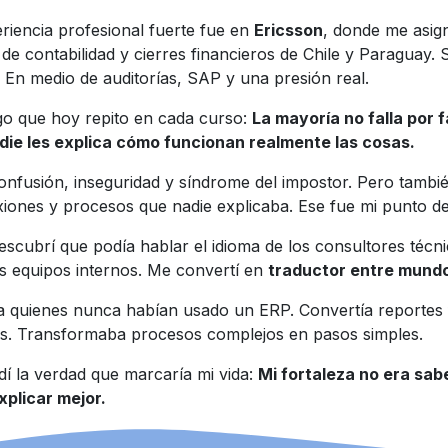
riencia profesional fuerte fue en
Ericsson
, donde me asig
de contabilidad y cierres financieros de Chile y Paraguay. 
. En medio de auditorías, SAP y una presión real.
go que hoy repito en cada curso:
La mayoría no falla por f
adie les explica cómo funcionan realmente las cosas.
onfusión, inseguridad y síndrome del impostor. Pero tambi
iones y procesos que nadie explicaba. Ese fue mi punto de 
escubrí que podía hablar el idioma de los consultores téc
os equipos internos. Me convertí en
traductor entre mund
 quienes nunca habían usado un ERP. Convertía reportes 
as. Transformaba procesos complejos en pasos simples.
í la verdad que marcaría mi vida:
Mi fortaleza no era sab
xplicar mejor.