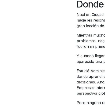
Donde
Nací en Ciudad
nadie les resol
gran lección de
Mientras mucho
problemas, nego
fueron mi prim
Y cuando llegar
aparecido una 
Estudié Adminis
donde aprendí a
decisiones. Año
Empresas Inter
perspectiva glob
Pero ninguna un