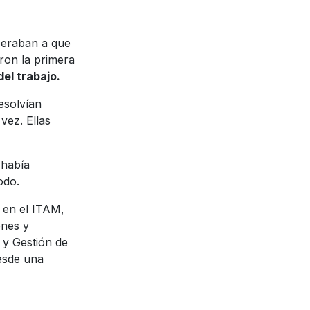
peraban a que
aron la primera
el trabajo.
esolvían
vez. Ellas
 había
odo.
 en el ITAM,
ones y
 y Gestión de
esde una