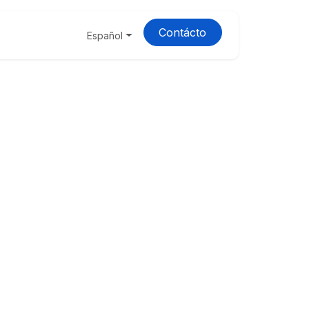
Contácto
Cita
Español